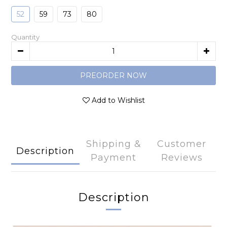
52
59
73
80
Quantity
PREORDER NOW
Add to Wishlist
Shipping &
Customer
Description
Payment
Reviews
Description