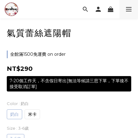
氣質蕾絲遮陽帽
全館滿1500免運費 on order
NT$290
7-20個工作天，不含假日寄出[無法等候請三思下單，下單後不
接受取消訂單]
Color
: 奶白
奶白
米卡
Size
: 3-6歲