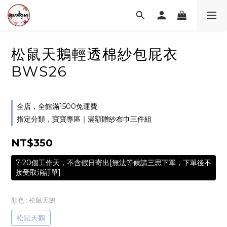
松鼠天鵝輕透棉紗包屁衣
BWS26
全店，全館滿1500免運費
指定分類，寶寶專區｜滿額贈紗布巾三件組
NT$350
7-20個工作天，不含假日寄出[無法等候請三思下單，下單後不
接受取消訂單]
顏色
: 松鼠天鵝
松鼠天鵝