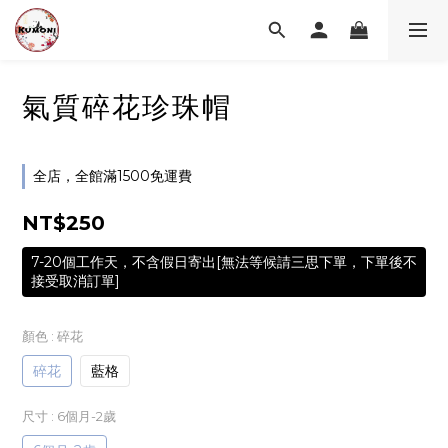
氣質碎花珍珠帽
全店，全館滿1500免運費
NT$250
7-20個工作天，不含假日寄出[無法等候請三思下單，下單後不
接受取消訂單]
顏色
: 碎花
碎花
藍格
尺寸
: 6個月-2歲