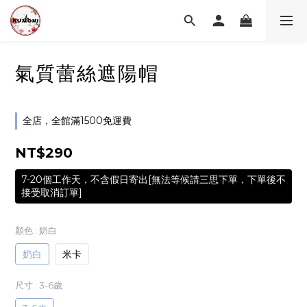
氣質蕾絲遮陽帽
全店，全館滿1500免運費
NT$290
7-20個工作天，不含假日寄出[無法等候請三思下單，下單後不
接受取消訂單]
顏色
: 奶白
奶白
米卡
尺寸
: 3-6歲