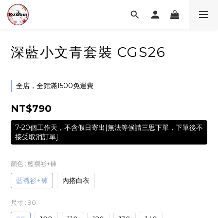
深藍小文青套裝 CGS26
全店，全館滿1500免運費
NT$790
7-20個工作天，不含假日寄出[無法等候請三思下單，下單後不
接受取消訂單]
顏色
: 藍襯衫+褲
藍襯衫+褲
內搭白衣
尺寸
: 90