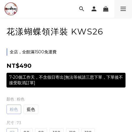
花漾蝴蝶領洋裝 KWS26
全店，全館滿1500免運費
NT$490
7-20個工作天，不含假日寄出[無法等候請三思下單，下單後不
接受取消訂單]
顏色
: 粉色
粉色
藍色
尺寸
: 73