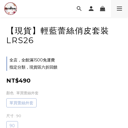
【現貨】輕藍蕾絲俏皮套裝
LRS26
全店，全館滿1500免運費
指定分類，現貨區六折回饋
NT$490
顏色
: 單買蕾絲外套
單買蕾絲外套
尺寸
: 90
90