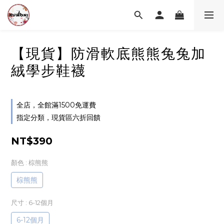
【現貨】防滑軟底熊熊兔兔加
絨學步鞋襪
全店，全館滿1500免運費
指定分類，現貨區六折回饋
NT$390
顏色
: 棕熊熊
棕熊熊
尺寸
: 6-12個月
6-12個月