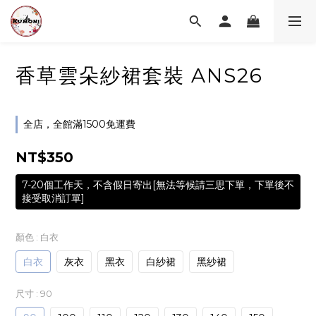
香草雲朵紗裙套裝 ANS26
全店，全館滿1500免運費
NT$350
7-20個工作天，不含假日寄出[無法等候請三思下單，下單後不
接受取消訂單]
顏色
: 白衣
白衣
灰衣
黑衣
白紗裙
黑紗裙
尺寸
: 90