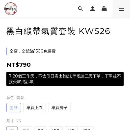
黑白緞帶氣質套裝 KWS26
全店，全館滿1500免運費
NT$790
7-20個工作天，不含假日寄出[無法等候請三思下單，下單後不
接受取消訂單]
顏色
: 套裝
套裝
單買上衣
單買褲子
尺寸
: 73