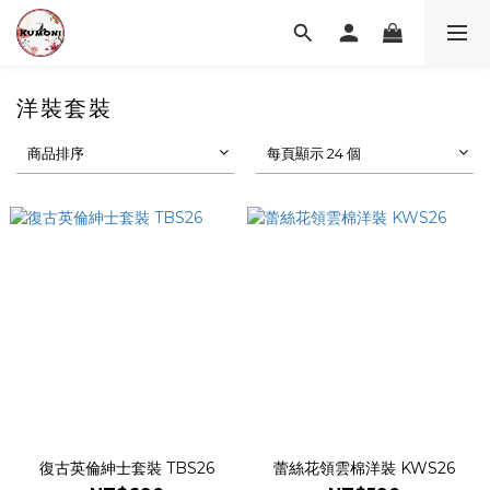
洋裝套裝
商品排序
每頁顯示 24 個
復古英倫紳士套裝 TBS26
蕾絲花領雲棉洋裝 KWS26