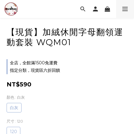
【現貨】加絨休閒字母翻領運
動套裝 WQM01
全店，全館滿1500免運費
指定分類，現貨區六折回饋
NT$590
顏色
: 白灰
白灰
尺寸
: 120
120