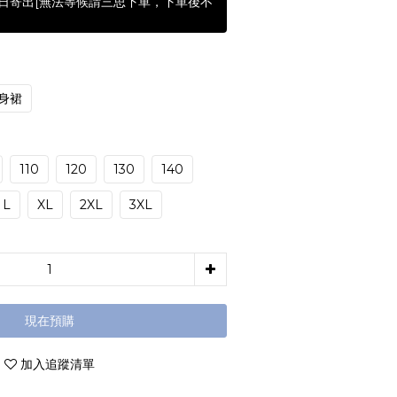
含假日寄出[無法等候請三思下單，下單後不
身裙
110
120
130
140
L
XL
2XL
3XL
現在預購
加入追蹤清單