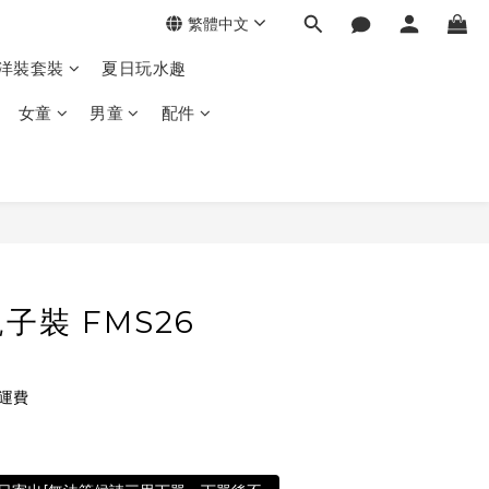
繁體中文
季洋裝套裝
夏日玩水趣
女童
男童
配件
子裝 FMS26
免運費