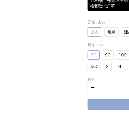
7-20個工作天.不
接受取消訂單]
顏色
: 上衣
上衣
短褲
連
尺寸
: 80
80
90
100
150
S
M
數量