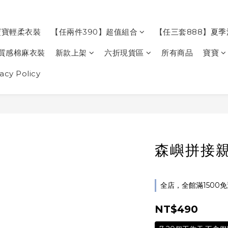
寶寶輕柔衣裝
【任兩件390】超值組合
【任三套888】夏
質感棉麻衣裝
新款上架
六折現貨區
所有商品
寶寶
cy Policy
森嶼拼接親
全店，全館滿1500
NT$490