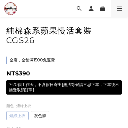
純棉森系蘋果慢活套裝
CGS26
全店，全館滿1500免運費
NT$390
7-20個工作天，不含假日寄出[無法等候請三思下單，下單後不
接受取消訂單]
顏色
: 煙綠上衣
煙綠上衣
灰色褲