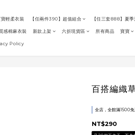
寶寶輕柔衣裝
【任兩件390】超值組合
【任三套888】夏
質感棉麻衣裝
新款上架
六折現貨區
所有商品
寶寶
cy Policy
百搭編織
全店，全館滿1500
NT$290