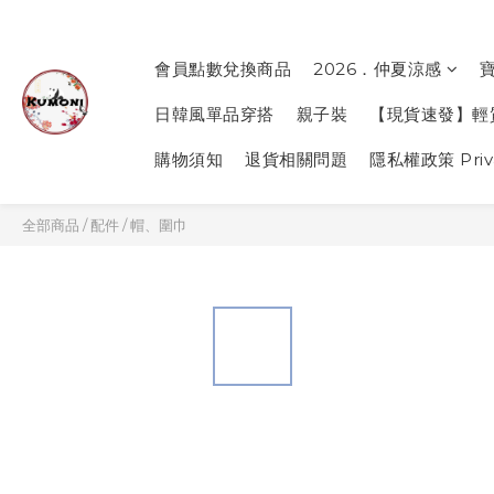
會員點數兌換商品
2026．仲夏涼感
日韓風單品穿搭
親子裝
【現貨速發】輕
購物須知
退貨相關問題
隱私權政策 Priva
全部商品
/
配件
/
帽、圍巾