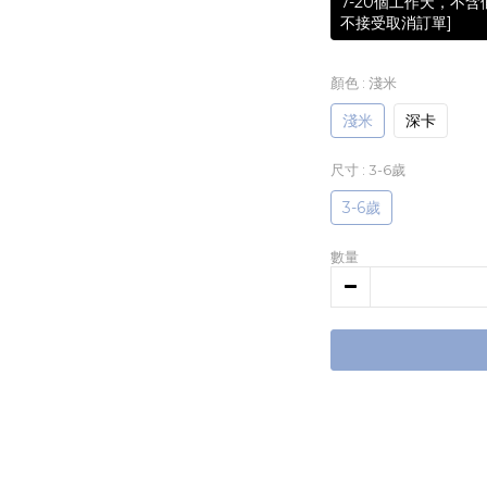
7-20個工作天，不
不接受取消訂單]
顏色
: 淺米
淺米
深卡
尺寸
: 3-6歲
3-6歲
數量