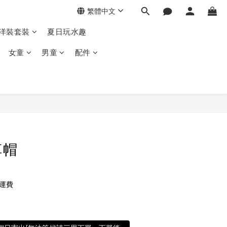
繁體中文
季洋裝套裝
夏日玩水趣
女童
男童
配件
草帽
免運費