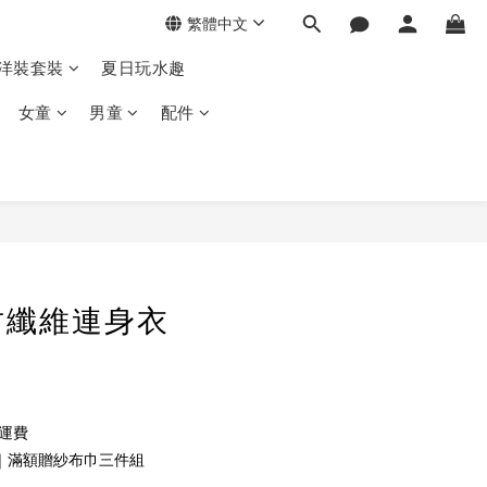
繁體中文
季洋裝套裝
夏日玩水趣
女童
男童
配件
竹纖維連身衣
免運費
｜滿額贈紗布巾三件組