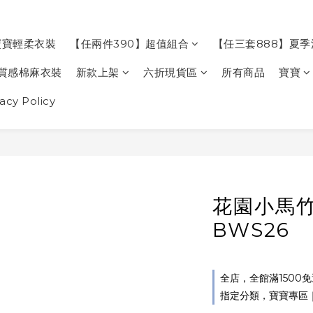
寶寶輕柔衣裝
【任兩件390】超值組合
【任三套888】夏
質感棉麻衣裝
新款上架
六折現貨區
所有商品
寶寶
cy Policy
花園小馬
BWS26
全店，全館滿1500
指定分類，寶寶專區