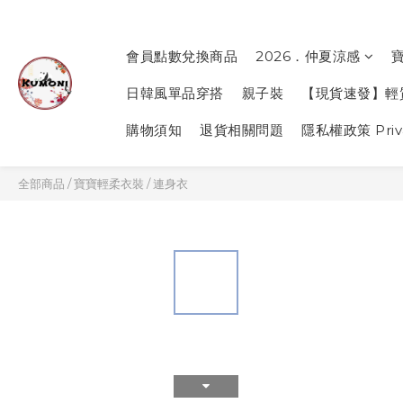
會員點數兌換商品
2026．仲夏涼感
日韓風單品穿搭
親子裝
【現貨速發】輕
購物須知
退貨相關問題
隱私權政策 Priva
全部商品
/
寶寶輕柔衣裝
/
連身衣