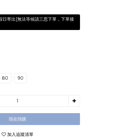
含假日寄出[無法等候請三思下單，下單後
80
90
現在預購
加入追蹤清單