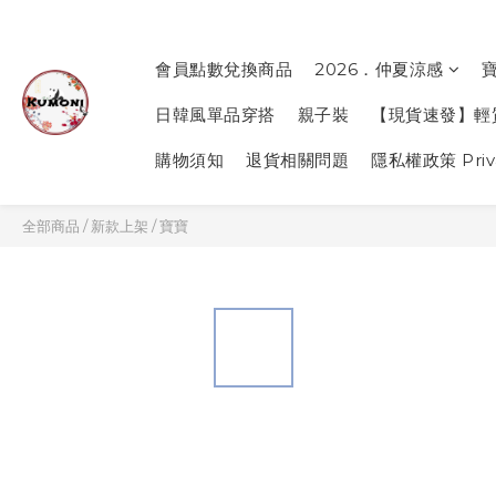
會員點數兌換商品
2026．仲夏涼感
日韓風單品穿搭
親子裝
【現貨速發】輕
購物須知
退貨相關問題
隱私權政策 Priva
全部商品
/
新款上架
/
寶寶