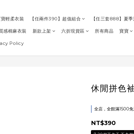
寶寶輕柔衣裝
【任兩件390】超值組合
【任三套888】夏
質感棉麻衣裝
新款上架
六折現貨區
所有商品
寶寶
cy Policy
休閒拼色袖
全店，全館滿1500
NT$390