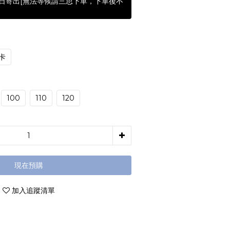
含假日寄出[無法等候請三思下單，下單後不
卡
100
110
120
現在預購
加入追蹤清單