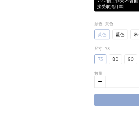
7-20個工作天.不
接受取消訂單]
顏色
: 黃色
黃色
藍色
米
尺寸
: 73
73
80
90
數量