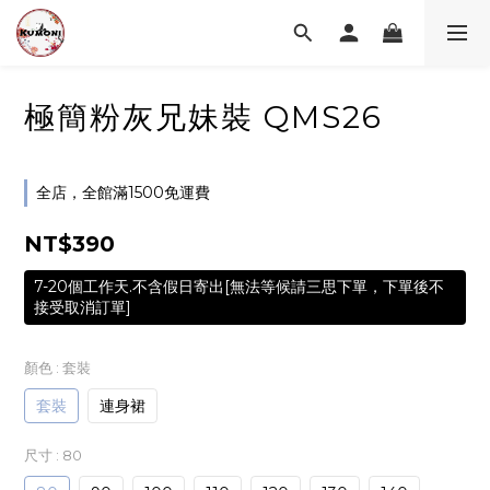
極簡粉灰兄妹裝 QMS26
全店，全館滿1500免運費
NT$390
7-20個工作天.不含假日寄出[無法等候請三思下單，下單後不
接受取消訂單]
顏色
: 套裝
套裝
連身裙
尺寸
: 80