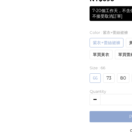
7-20個工作天，不
不接受取消訂單]
Color
: 紫衣+蕾絲裙褲
紫衣+蕾絲裙褲
單買黃衣
單買蕾
Size
: 66
66
73
80
Quantity