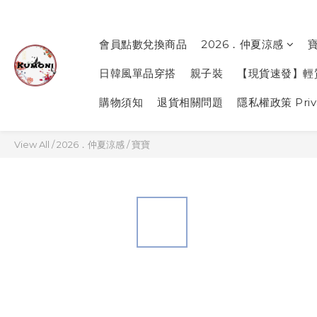
會員點數兌換商品
2026．仲夏涼感
日韓風單品穿搭
親子裝
【現貨速發】輕
購物須知
退貨相關問題
隱私權政策 Priva
View All
/
2026．仲夏涼感
/
寶寶