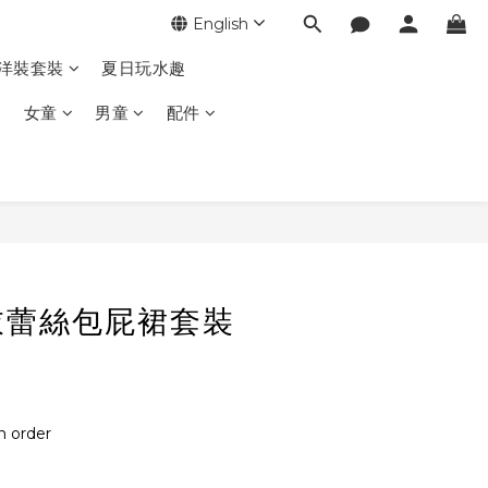
English
季洋裝套裝
夏日玩水趣
女童
男童
配件
衣蕾絲包屁裙套裝
order