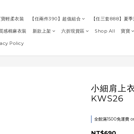
寶寶輕柔衣裝
【任兩件390】超值組合
【任三套888】夏
質感棉麻衣裝
新款上架
六折現貨區
Shop All
寶寶
cy Policy
小細肩上
KWS26
全館滿1500免運費 on 
NT$690