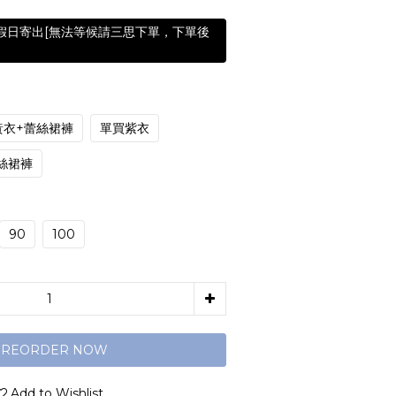
含假日寄出[無法等候請三思下單，下單後
黃衣+蕾絲裙褲
單買紫衣
絲裙褲
90
100
PREORDER NOW
Add to Wishlist