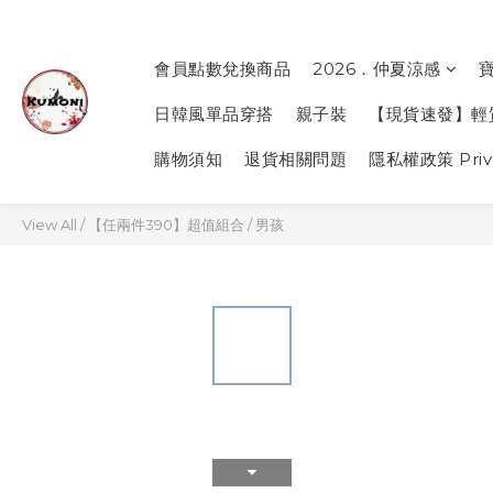
會員點數兌換商品
2026．仲夏涼感
日韓風單品穿搭
親子裝
【現貨速發】輕
購物須知
退貨相關問題
隱私權政策 Priva
View All
/
【任兩件390】超值組合
/
男孩