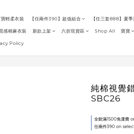
寶寶輕柔衣裝
【任兩件390】超值組合
【任三套888】夏
質感棉麻衣裝
新款上架
六折現貨區
Shop All
寶寶
cy Policy
純棉視覺
SBC26
全館滿1500免運費 on 
任兩件390 on select