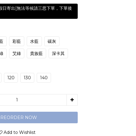
含假日寄出[無法等候請三思下單，下單後
藍
彩藍
水藍
碳灰
綠
艾綠
貴族藍
深卡其
120
130
140
PREORDER NOW
Add to Wishlist