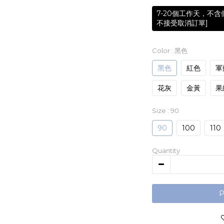
7-20個工作天，不
不接受取消訂單]
Color
: 黑色
黑色
紅色
軍
花灰
金黃
果
Size
: 90
90
100
110
Quantity