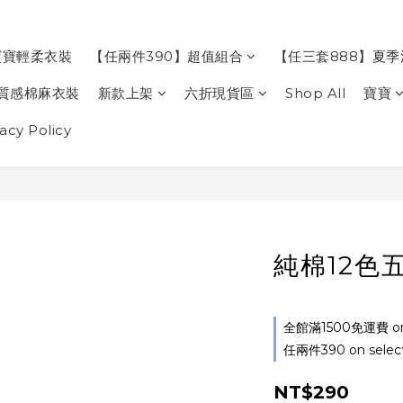
寶寶輕柔衣裝
【任兩件390】超值組合
【任三套888】夏
質感棉麻衣裝
新款上架
六折現貨區
Shop All
寶寶
cy Policy
純棉12色五
全館滿1500免運費 on 
任兩件390 on select
NT$290