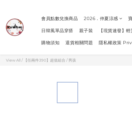
會員點數兌換商品
2026．仲夏涼感
日韓風單品穿搭
親子裝
【現貨速發】輕
購物須知
退貨相關問題
隱私權政策 Priva
View All
/
【任兩件390】超值組合
/
男孩