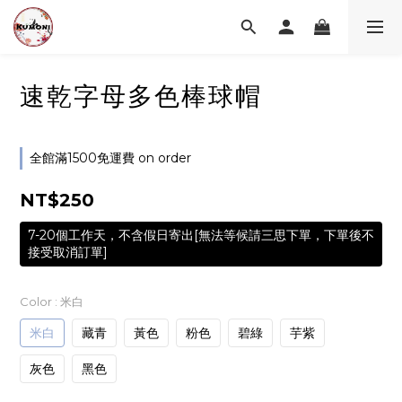
速乾字母多色棒球帽
全館滿1500免運費 on order
NT$250
7-20個工作天，不含假日寄出[無法等候請三思下單，下單後不
接受取消訂單]
Color
: 米白
米白
藏青
黃色
粉色
碧綠
芋紫
灰色
黑色