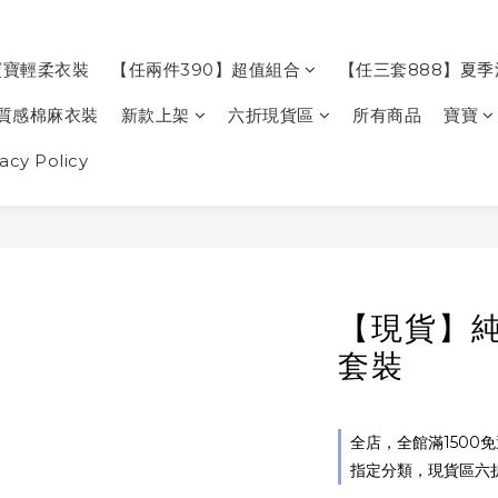
寶寶輕柔衣裝
【任兩件390】超值組合
【任三套888】夏
質感棉麻衣裝
新款上架
六折現貨區
所有商品
寶寶
cy Policy
【現貨】
套裝
全店，全館滿1500
指定分類，現貨區六