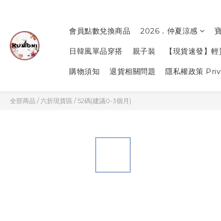
會員點數兌換商品
2026．仲夏涼感
日韓風單品穿搭
親子裝
【現貨速發】輕
購物須知
退貨相關問題
隱私權政策 Priva
全部商品
/
六折現貨區
/
52碼(建議0-3個月)