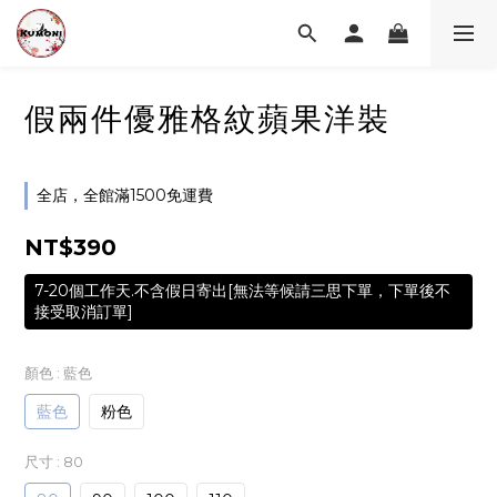
假兩件優雅格紋蘋果洋裝
全店，全館滿1500免運費
NT$390
7-20個工作天.不含假日寄出[無法等候請三思下單，下單後不
接受取消訂單]
顏色
: 藍色
藍色
粉色
尺寸
: 80