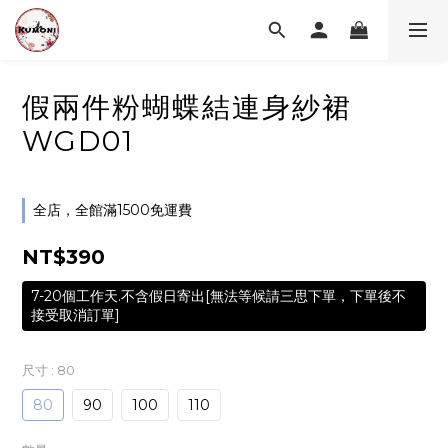
假兩件粉蝴蝶結連身紗裙
WGD01
全店，全館滿1500免運費
NT$390
7-20個工作天.不含假日寄出[無法等候請三思下單，下單後不
接受取消訂單]
尺寸
: 80
80
90
100
110