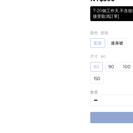
7-20個工作天.不
接受取消訂單]
顏色
: 套裝
套裝
連身裙
尺寸
: 80
80
90
100
150
數量