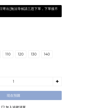
含假日寄出[無法等候請三思下單，下單後不
110
120
130
140
現在預購
加入追蹤清單