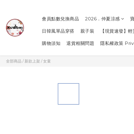
會員點數兌換商品
2026．仲夏涼感
日韓風單品穿搭
親子裝
【現貨速發】輕
購物須知
退貨相關問題
隱私權政策 Priva
全部商品
/
新款上架
/
女童