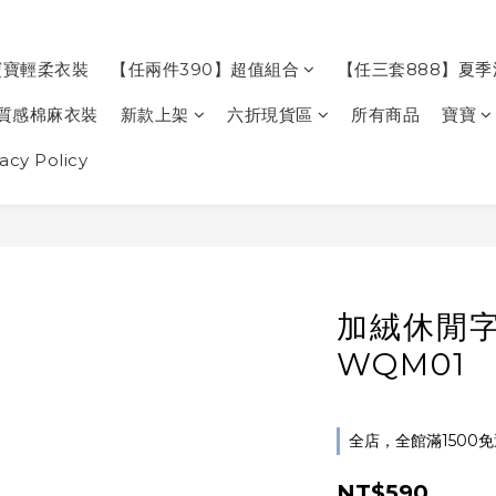
寶寶輕柔衣裝
【任兩件390】超值組合
【任三套888】夏
質感棉麻衣裝
新款上架
六折現貨區
所有商品
寶寶
cy Policy
加絨休閒
WQM01
全店，全館滿1500
NT$590