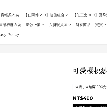
寶寶輕柔衣裝
【任兩件390】超值組合
【任三套888】夏
質感棉麻衣裝
新款上架
六折現貨區
所有商品
寶寶
cy Policy
可愛櫻桃
全店，全館滿1500
NT$490