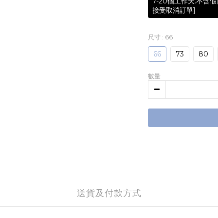
7-20個工作天.不
接受取消訂單]
尺寸
: 66
66
73
80
數量
送貨及付款方式