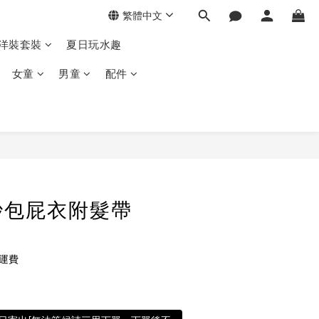
繁體中文
季洋裝套裝
夏日玩水趣
女童
男童
配件
紗包屁衣附髮帶
免運費