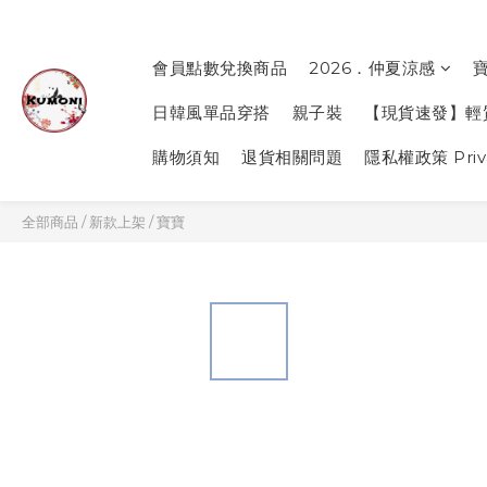
會員點數兌換商品
2026．仲夏涼感
日韓風單品穿搭
親子裝
【現貨速發】輕
購物須知
退貨相關問題
隱私權政策 Priva
全部商品
/
新款上架
/
寶寶