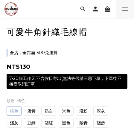
可愛牛角針織毛線帽
全店，全館滿1500免運費
NT$130
7-20個工作天.不含假日寄出[無法等候請三思下單，下單後不
接受取消訂單]
顏色
: 橘色
橘色
蛋黃
奶白
米色
淺粉
深灰
淺灰
豆綠
酒紅
黑色
藏青
淺藍