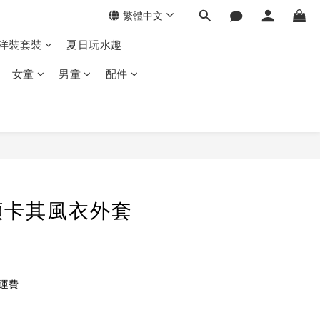
繁體中文
季洋裝套裝
夏日玩水趣
女童
男童
配件
領卡其風衣外套
免運費