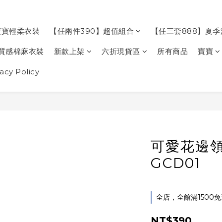
寶寶輕柔衣裝
【任兩件390】超值組合
【任三套888】夏
質感棉麻衣裝
新款上架
六折現貨區
所有商品
寶寶
cy Policy
可愛花邊
GCD01
全店，全館滿1500
NT$390