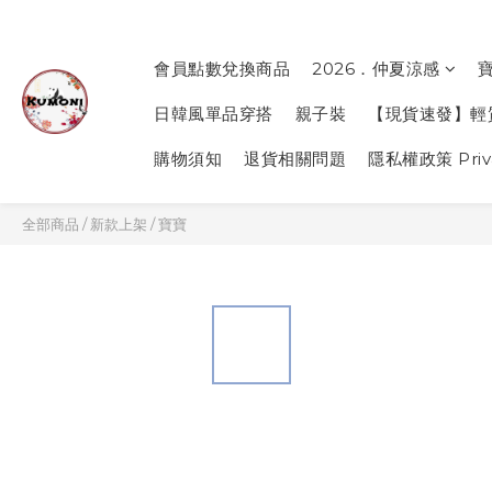
會員點數兌換商品
2026．仲夏涼感
日韓風單品穿搭
親子裝
【現貨速發】輕
購物須知
退貨相關問題
隱私權政策 Priva
全部商品
/
新款上架
/
寶寶