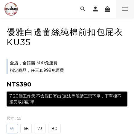
優雅白邊蕾絲純棉前扣包屁衣
KU35
全店，全館滿1500免運費
指定商品，任三套999免運費
NT$390
7-20個工作天.不含假日寄出[無法等候請三思下單，下單後不
接受取消訂單]
尺寸
: 59
59
66
73
80