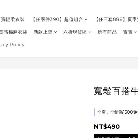
寶寶輕柔衣裝
【任兩件390】超值組合
【任三套888】夏
質感棉麻衣裝
新款上架
六折現貨區
所有商品
寶寶
cy Policy
寬鬆百搭牛
全店，全館滿1500
NT$490