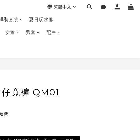
繁體中文
季洋裝套裝
夏日玩水趣
女童
男童
配件
仔寬褲 QM01
免運費