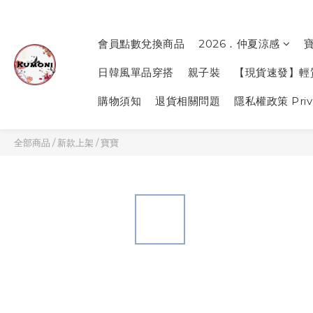
會員點數兌換商品
2026．仲夏涼感
日韓風單品穿搭
親子裝
【現貨速發】輕
購物須知
退貨相關問題
隱私權政策 Priva
全部商品
/
新款上架
/
寶寶