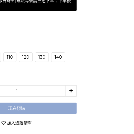
含假日寄出[無法等候請三思下單，下單後
110
120
130
140
現在預購
加入追蹤清單