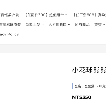
寶寶輕柔衣裝
【任兩件390】超值組合
【任三套888】夏
質感棉麻衣裝
新款上架
六折現貨區
所有商品
寶寶
cy Policy
小花球熊
全店，全館滿1500
NT$350