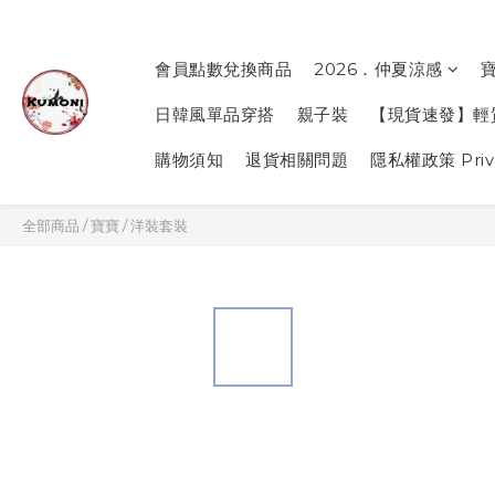
會員點數兌換商品
2026．仲夏涼感
日韓風單品穿搭
親子裝
【現貨速發】輕
購物須知
退貨相關問題
隱私權政策 Priva
全部商品
/
寶寶
/
洋裝套裝