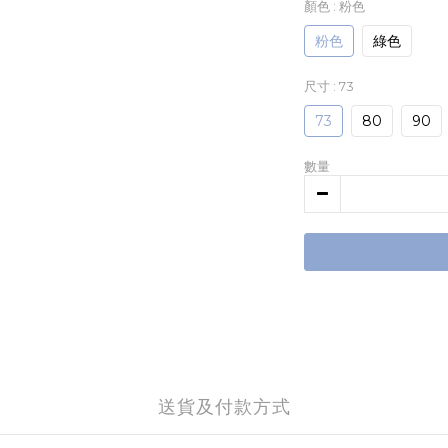
顏色
: 粉色
粉色
綠色
尺寸
: 73
73
80
90
數量
送貨及付款方式