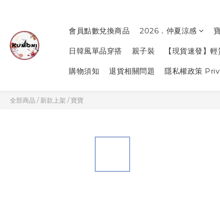
會員點數兌換商品
2026．仲夏涼感
日韓風單品穿搭
親子裝
【現貨速發】輕
購物須知
退貨相關問題
隱私權政策 Priva
全部商品
/
新款上架
/
寶寶