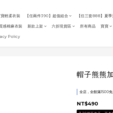
寶寶輕柔衣裝
【任兩件390】超值組合
【任三套888】夏
質感棉麻衣裝
新款上架
六折現貨區
所有商品
寶寶
cy Policy
帽子熊熊加
全店，全館滿1500
NT$490