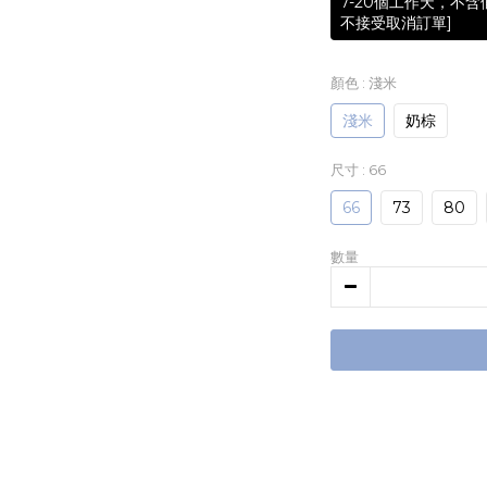
7-20個工作天，不
不接受取消訂單]
顏色
: 淺米
淺米
奶棕
尺寸
: 66
66
73
80
數量