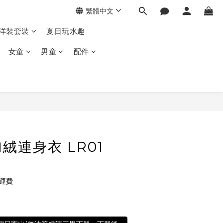
繁體中文
季洋裝套裝
夏日玩水趣
女童
男童
配件
絨連身衣 LR01
免運費