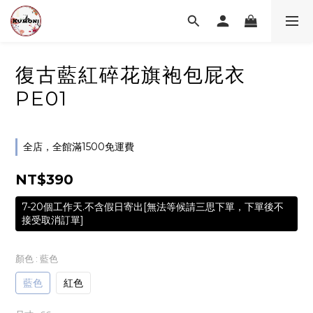
復古藍紅碎花旗袍包屁衣
PE01
全店，全館滿1500免運費
NT$390
7-20個工作天.不含假日寄出[無法等候請三思下單，下單後不
接受取消訂單]
顏色
: 藍色
藍色
紅色