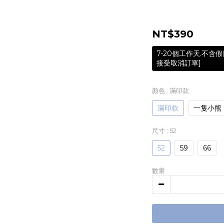
NT$390
7-20個工作天.不
接受取消訂單]
顏色
: 滿印款
滿印款
一隻小熊
尺寸
: 52
52
59
66
數量