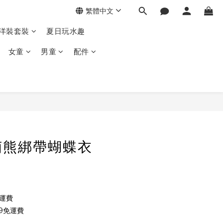
繁體中文
季洋裝套裝
夏日玩水趣
女童
男童
配件
萌熊綁帶蝴蝶衣
免運費
9免運費