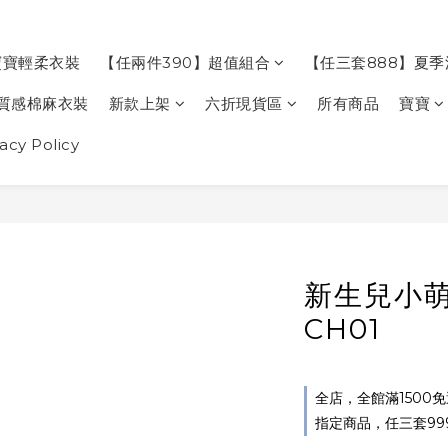
寶寶輕柔衣裝
【任兩件390】超值組合
【任三套888】夏
質感棉麻衣裝
新款上架
六折現貨區
所有商品
寶寶
cy Policy
新生兒小
CH01
全店，全館滿1500
指定商品，任三套99