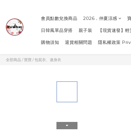
會員點數兌換商品
2026．仲夏涼感
日韓風單品穿搭
親子裝
【現貨速發】輕
購物須知
退貨相關問題
隱私權政策 Priva
全部商品
/
寶寶
/
包屁衣、連身衣