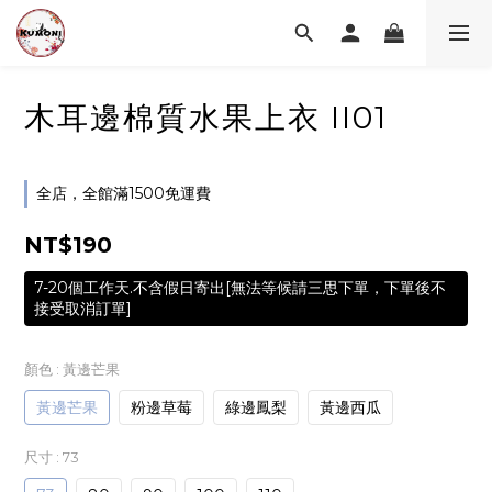
木耳邊棉質水果上衣 II01
全店，全館滿1500免運費
NT$190
7-20個工作天.不含假日寄出[無法等候請三思下單，下單後不
接受取消訂單]
顏色
: 黃邊芒果
黃邊芒果
粉邊草莓
綠邊鳳梨
黃邊西瓜
尺寸
: 73