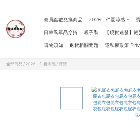
會員點數兌換商品
2026．仲夏涼感
日韓風單品穿搭
親子裝
【現貨速發】輕
購物須知
退貨相關問題
隱私權政策 Priva
全部商品
/
2026．仲夏涼感
/
寶寶