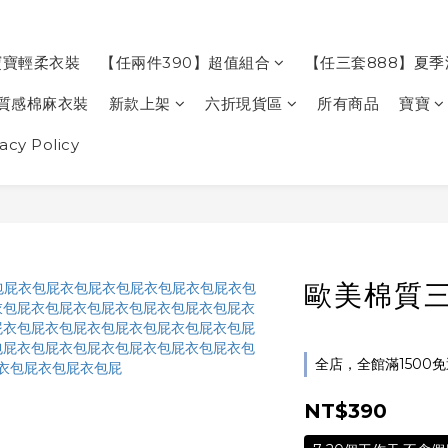
寶寶輕柔衣裝
【任兩件390】超值組合
【任三套888】夏
質感棉麻衣裝
新款上架
六折現貨區
所有商品
寶寶
cy Policy
歐美棉質
全店，全館滿1500
NT$390