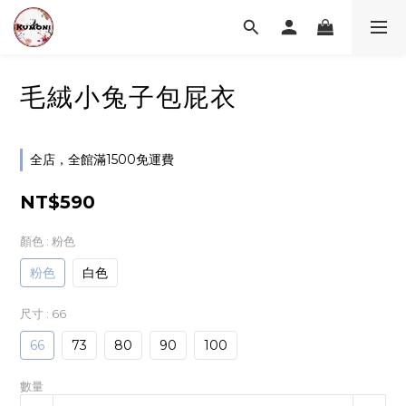
毛絨小兔子包屁衣
全店，全館滿1500免運費
NT$590
顏色
: 粉色
粉色
白色
尺寸
: 66
66
73
80
90
100
數量