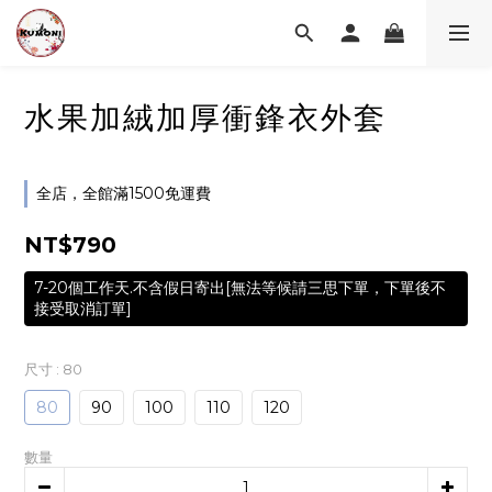
水果加絨加厚衝鋒衣外套
全店，全館滿1500免運費
NT$790
7-20個工作天.不含假日寄出[無法等候請三思下單，下單後不
接受取消訂單]
尺寸
: 80
80
90
100
110
120
數量