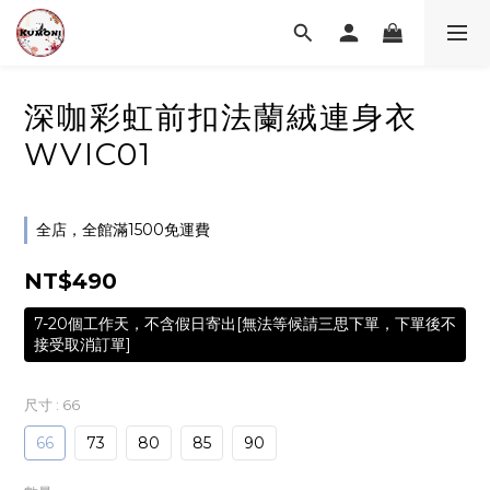
深咖彩虹前扣法蘭絨連身衣
WVIC01
全店，全館滿1500免運費
NT$490
7-20個工作天，不含假日寄出[無法等候請三思下單，下單後不
接受取消訂單]
尺寸
: 66
66
73
80
85
90