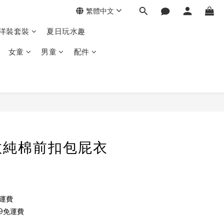
繁體中文
季洋裝套裝
夏日玩水趣
女童
男童
配件
敦純棉前扣包屁衣
免運費
9免運費