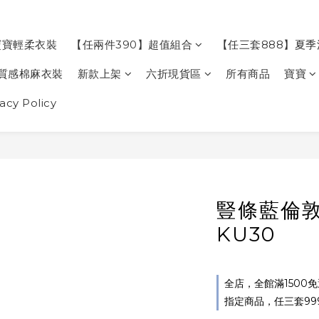
寶寶輕柔衣裝
【任兩件390】超值組合
【任三套888】夏
質感棉麻衣裝
新款上架
六折現貨區
所有商品
寶寶
cy Policy
豎條藍倫
KU30
全店，全館滿1500
指定商品，任三套99