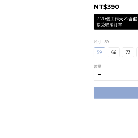
NT$390
7-20個工作天.不
接受取消訂單]
尺寸
: 59
59
66
73
數量