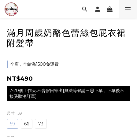
滿月周歲奶酪色蕾絲包屁衣裙
附髮帶
全店，全館滿1500免運費
NT$490
7-20個工作天.不含假日寄出[無法等候請三思下單，下單後不
接受取消訂單]
尺寸
: 59
59
66
73