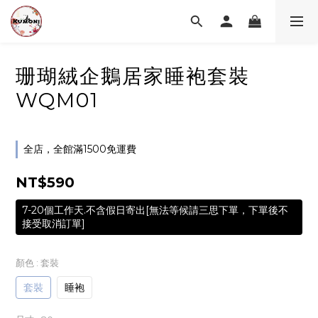
珊瑚絨企鵝居家睡袍套裝
WQM01
全店，全館滿1500免運費
NT$590
7-20個工作天.不含假日寄出[無法等候請三思下單，下單後不
接受取消訂單]
顏色
: 套裝
套裝
睡袍