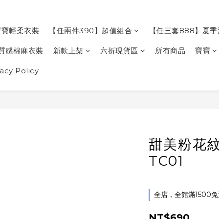
寶寶輕柔衣裝
【任兩件390】超值組合
【任三套888】夏
質感棉麻衣裝
新款上架
六折現貨區
所有商品
寶寶
cy Policy
甜美粉花
TC01
全店，全館滿1500
NT$690