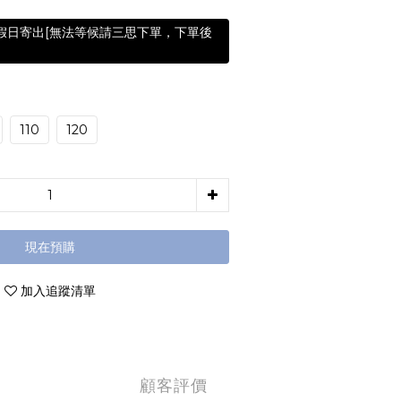
含假日寄出[無法等候請三思下單，下單後
110
120
現在預購
加入追蹤清單
顧客評價