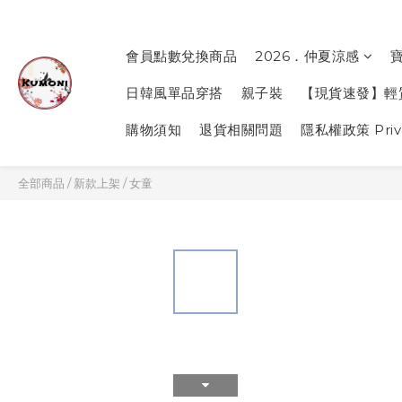
會員點數兌換商品
2026．仲夏涼感
日韓風單品穿搭
親子裝
【現貨速發】輕
購物須知
退貨相關問題
隱私權政策 Priva
全部商品
/
新款上架
/
女童