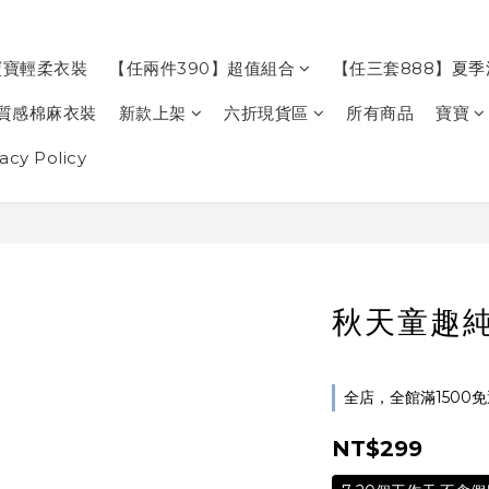
寶寶輕柔衣裝
【任兩件390】超值組合
【任三套888】夏
質感棉麻衣裝
新款上架
六折現貨區
所有商品
寶寶
cy Policy
秋天童趣純
全店，全館滿1500
NT$299