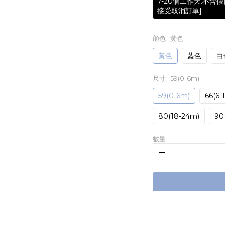
7-20個工作天.不
接受取消訂單]
顏色
: 黃色
黃色
藍色
白
尺寸
: 59(0-6m)
59(0-6m)
66(6-
80(18-24m)
90(
數量