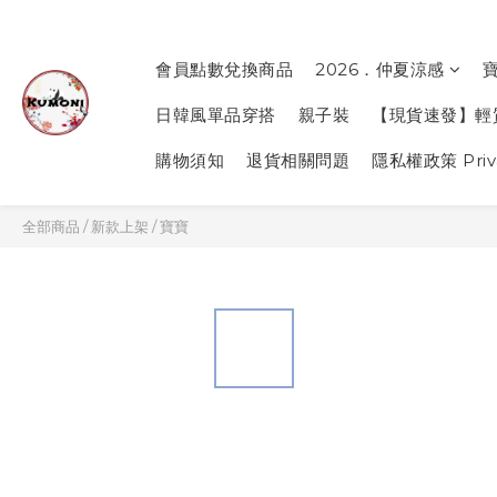
會員點數兌換商品
2026．仲夏涼感
日韓風單品穿搭
親子裝
【現貨速發】輕
購物須知
退貨相關問題
隱私權政策 Priva
全部商品
/
新款上架
/
寶寶