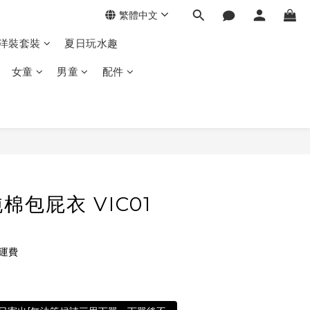
繁體中文
季洋裝套裝
夏日玩水趣
女童
男童
配件
棉包屁衣 VIC01
免運費