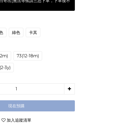
含假日寄出[無法等候請三思下單，下單後不
色
綠色
卡其
12m)
73(12-18m)
2-3y)
現在預購
加入追蹤清單