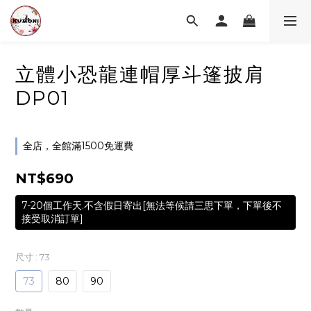
立體小恐龍連帽厚斗篷披肩
DP01
全店，全館滿1500免運費
NT$690
7-20個工作天.不含假日寄出[無法等候請三思下單，下單後不
接受取消訂單]
尺寸
: 73
73
80
90