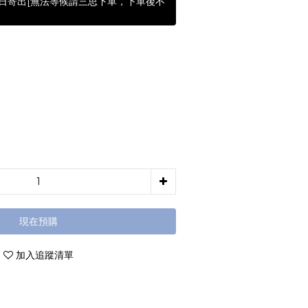
含假日寄出[無法等候請三思下單，下單後不
現在預購
加入追蹤清單