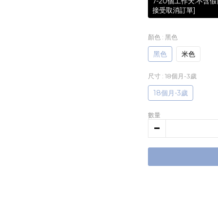
7-20個工作天.不
接受取消訂單]
顏色
: 黑色
黑色
米色
尺寸
: 18個月-3歲
18個月-3歲
數量