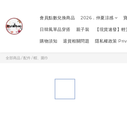
會員點數兌換商品
2026．仲夏涼感
日韓風單品穿搭
親子裝
【現貨速發】輕
購物須知
退貨相關問題
隱私權政策 Priva
全部商品
/
配件
/
帽、圍巾