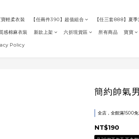
寶寶輕柔衣裝
【任兩件390】超值組合
【任三套888】夏
質感棉麻衣裝
新款上架
六折現貨區
所有商品
寶寶
cy Policy
簡約帥氣
全店，全館滿1500
NT$190