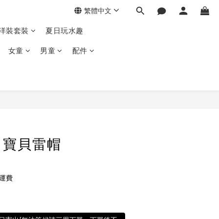
繁體中文
季洋裝套裝
夏日玩水趣
女童
男童
配件
男寶貝雷帽
免運費