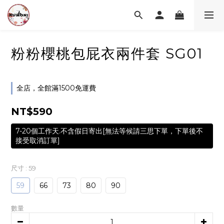
粉粉櫻桃包屁衣兩件套 SG01
全店，全館滿1500免運費
NT$590
7-20個工作天.不含假日寄出[無法等候請三思下單，下單後不
接受取消訂單]
尺寸
: 59
59
66
73
80
90
數量