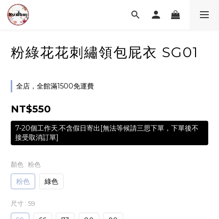
粉綠花花刺繡領包屁衣 SG01
全店，全館滿1500免運費
NT$550
7-20個工作天.不含假日寄出[無法等候請三思下單，下單後不
接受取消訂單]
顏色
: 粉色
粉色
綠色
尺寸
: 59